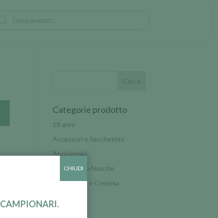
oducts
arch
Categorie prodotto
18 anni
Accessori e Sacchettini
Anniversari
Battesimo e Nascite
CHIUDI
Comunione e Cresima
Confetti
 CAMPIONARI.
Laurea