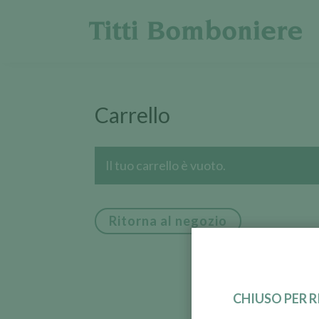
Carrello
Il tuo carrello è vuoto.
Ritorna al negozio
CHIUSO PER 