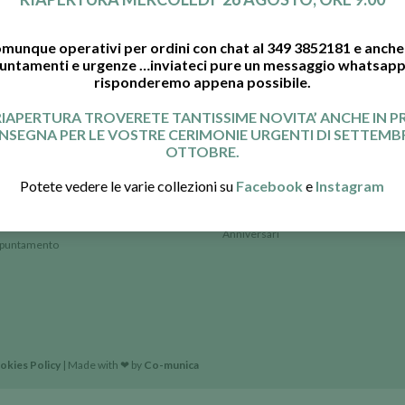
munque operativi per ordini con chat al 349 3852181 e anche 
untamenti e urgenze …inviateci pure un messaggio whatsapp 
risponderemo appena possibile.
RIAPERTURA TROVERETE TANTISSIME NOVITA’ ANCHE IN 
NSEGNA PER LE VOSTRE CERIMONIE URGENTI DI SETTEMBR
RI
LE BOMBONIERE
OTTOBRE.
nedì al Venerdì
Matrimonio
Potete vedere le varie collezioni su
Facebook
e
Instagram
12.15/14.45-19.30
Comunione e Cresima
Battesimo e Nascite
 mattina 7.00-14.00
Anniversari
ppuntamento
okies Policy
| Made with ❤ by
Co-munica