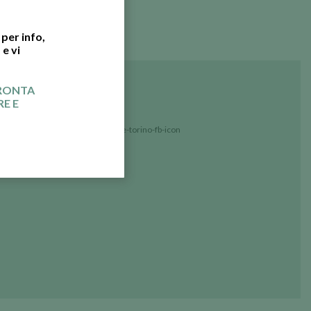
Matrimonio
per info,
e vi
PRONTA
E E
# SEGUICI SU