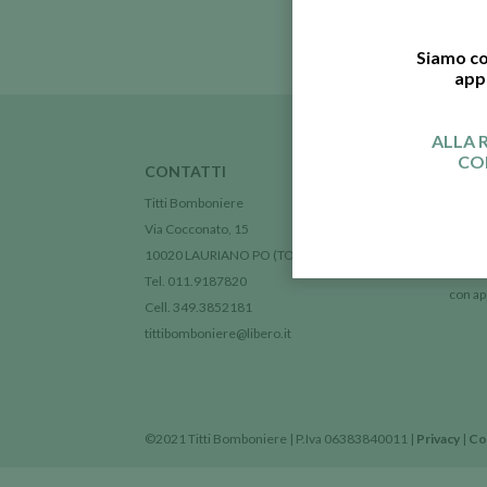
Siamo co
app
ALLA 
CO
CONTATTI
ORA
Titti Bomboniere
Dal Lu
Via Cocconato, 15
9.00-
10020 LAURIANO PO (TO)
Sabato
Tel. 011.9187820
con a
Cell. 349.3852181
tittibomboniere@libero.it
©2021 Titti Bomboniere | P.Iva 06383840011 |
Privacy
|
Co