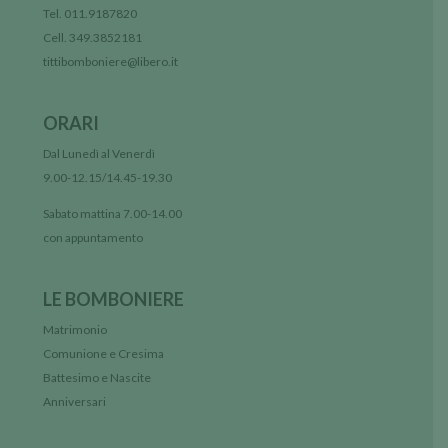
Tel. 011.9187820
Cell. 349.3852181
tittibomboniere@libero.it
ORARI
Dal Lunedì al Venerdì
9.00-12.15/14.45-19.30
Sabato mattina 7.00-14.00
con appuntamento
LE BOMBONIERE
Matrimonio
Comunione e Cresima
Battesimo e Nascite
Anniversari