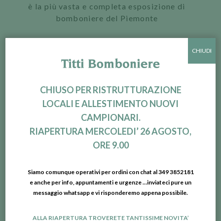
è la più vasta e completa esposizione di
bomboniere del Piemonte
EFFETTUIAMO
CHIUDI
SPEDIZIONI
SCRIVICI SU
CHIUSO PER RISTRUTTURAZIONE
WHATSAPP
LOCALI E ALLESTIMENTO NUOVI
SOTTOCOSTI E
CAMPIONARI.
PROMOZIONI
RIAPERTURA MERCOLEDI’ 26 AGOSTO,
ORE 9.00
PRODOTTI CORRELATI
Siamo comunque operativi per ordini con chat al 349 3852181
e anche per info, appuntamenti e urgenze …inviateci pure un
messaggio whatsapp e vi risponderemo appena possibile.
Scatola cuore velluto liscio
Penna borsetta
ALLA RIAPERTURA TROVERETE TANTISSIME NOVITA’