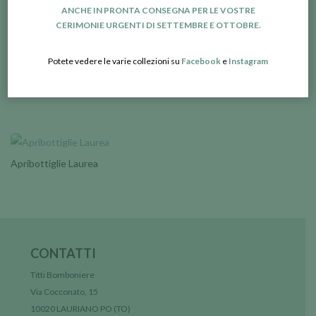
ANCHE IN PRONTA CONSEGNA PER LE VOSTRE
CERIMONIE URGENTI DI SETTEMBRE E OTTOBRE.
Gufetto laurea porcellana
Potete vedere le varie collezioni su
Facebook
e
Instagram
Sacchettino laurea con
ciondolo
Apribottiglie Laurea
CONTATTI
Titti Bomboniere
Via Cocconato, 15
10020 LAURIANO PO (TO)