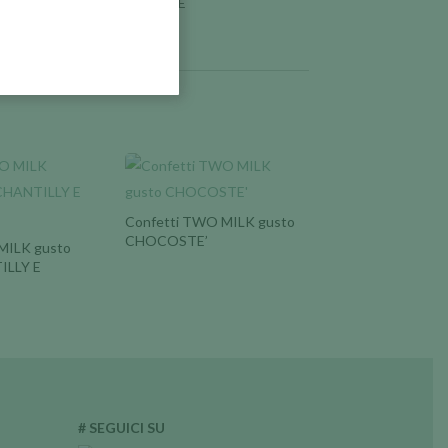
SOTTOCOSTI E
PROMOZIONI
Confetti TWO MILK gusto
CHOCOSTE’
MILK gusto
LLY E
# SEGUICI SU