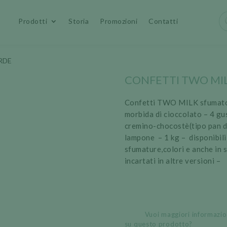
Pr
Prodotti
Storia
Promozioni
Contatti
se
ERDE
CONFETTI TWO MI
Confetti TWO MILK sfumat
morbida di cioccolato – 4 gus
cremino-chocostè(tipo pan di
lampone – 1 kg – disponibili
sfumature,colori e anche in 
incartati in altre versioni –
Vuoi maggiori informazio
su questo prodotto?