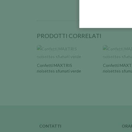
EFFETTUIAMO
SPEDIZIONI
PRODOTTI CORRELATI
Confetti MAXTRIS
Confetti MAXT
noisettes sfumati verde
noisettes sfuma
CONTATTI
ORA