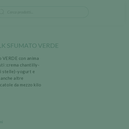
oducts
arch
LK SFUMATO VERDE
o VERDE con anima
ti :crema chantilly-
 stelle)-yogurt e
 anche altre
scatole da mezzo kilo
ni