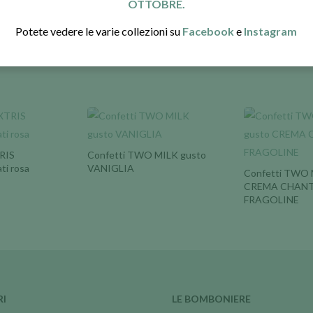
SCRIVICI SU
OTTOBRE.
WHATSAPP
Potete vedere le varie collezioni su
Facebook
e
Instagram
RIS
Confetti TWO MILK gusto
ti rosa
VANIGLIA
Confetti TWO 
CREMA CHANTI
FRAGOLINE
RI
LE BOMBONIERE