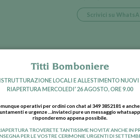
Scrivici su Whats
RISTRUTTURAZIONE LOCALI E ALLESTIMENTO NUOVI
RIAPERTURA MERCOLEDI’ 26 AGOSTO, ORE 9.00
TITTI BOMBONIERE
munque operativi per ordini con chat al 349 3852181 e anche 
untamenti e urgenze …inviateci pure un messaggio whatsapp 
sta e completa esposizione di bomboniere d
risponderemo appena possibile.
RIAPERTURA TROVERETE TANTISSIME NOVITA’ ANCHE IN 
NSEGNA PER LE VOSTRE CERIMONIE URGENTI DI SETTEMBR