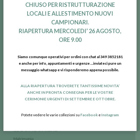
CHIUSO PER RISTRUTTURAZIONE
CONTATTI
LOCALI E ALLESTIMENTO NUOVI
Titti Bomboniere
CAMPIONARI.
Via Cocconato, 15
RIAPERTURA MERCOLEDI’ 26 AGOSTO,
10020 LAURIANO PO (TO)
ORE 9.00
Tel. 011.9187820
Cell. 349.3852181
tittibomboniere@libero.it
Siamo comunque operativi per ordini con chat al 349 3852181
e anche per info, appuntamenti e urgenze …inviateci pure un
messaggio whatsapp e vi risponderemo appena possibile.
ORARI
Dal Lunedì al Venerdì
ALLA RIAPERTURA TROVERETE TANTISSIME NOVITA’
9.00-12.15/14.45-19.30
ANCHE IN PRONTA CONSEGNA PER LE VOSTRE
CERIMONIE URGENTI DI SETTEMBRE E OTTOBRE.
Sabato mattina 7.00-14.00
con appuntamento
Potete vedere le varie collezioni su
Facebook
e
Instagram
LE BOMBONIERE
Matrimonio