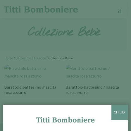
Collezione Bebè
Home
/
Battesimo e Nascite
/ Collezione Bebè
Barattolo battesimo /nascita
Barattolo battesimo / nascita
rosa azzurro
rosa azzurro
CHIUDI